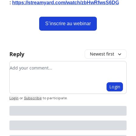
:
https://streamyard.com/watch/zbHwRfwsS6DG
S’inscrire au webinar
Reply
Newest first
Add your comment
Login
Login
or
Subscribe
to participate
.