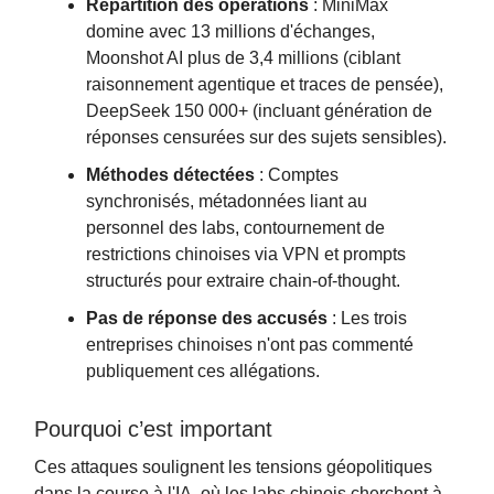
Répartition des opérations
: MiniMax
domine avec 13 millions d'échanges,
Moonshot AI plus de 3,4 millions (ciblant
raisonnement agentique et traces de pensée),
DeepSeek 150 000+ (incluant génération de
réponses censurées sur des sujets sensibles).
Méthodes détectées
: Comptes
synchronisés, métadonnées liant au
personnel des labs, contournement de
restrictions chinoises via VPN et prompts
structurés pour extraire chain-of-thought.
Pas de réponse des accusés
: Les trois
entreprises chinoises n'ont pas commenté
publiquement ces allégations.
Pourquoi c’est important
Ces attaques soulignent les tensions géopolitiques
dans la course à l'IA, où les labs chinois cherchent à