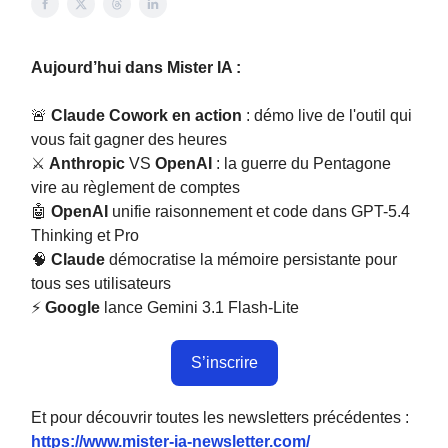
Aujourd’hui dans Mister IA :
🚨
Claude Cowork en action
: démo live de l'outil qui
vous fait gagner des heures
⚔️
Anthropic
VS
OpenAI
: la guerre du Pentagone
vire au règlement de comptes
🤖
OpenAI
unifie raisonnement et code dans GPT-5.4
Thinking et Pro
🧠
Claude
démocratise la mémoire persistante pour
tous ses utilisateurs
⚡
Google
lance Gemini 3.1 Flash-Lite
S’inscrire
Et pour découvrir toutes les newsletters précédentes :
https://www.mister-ia-newsletter.com/