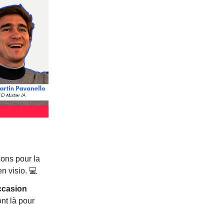
çons pour la
n visio. 💻
occasion
nt là pour