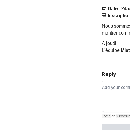
📅
Date
:
24 
💻
Inscriptio
Nous sommes 
montrer com
À jeudi !
L'équipe
Mist
Reply
Add your c
Login
or
Subscri