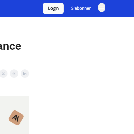
Login
S'abonner
lance