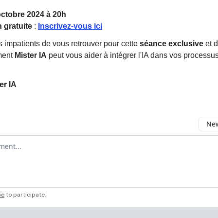
octobre 2024 à 20h
n gratuite
:
Inscrivez-vous ici
impatients de vous retrouver pour cette
séance exclusive
et 
ment
Mister IA
peut vous aider à intégrer l'IA dans vos processus
er IA
New
omment
be
to participate
.