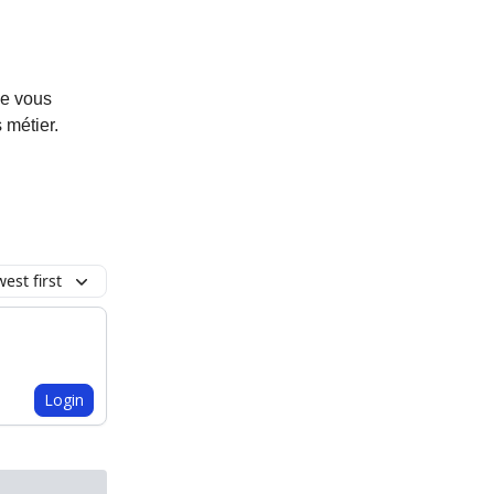
de vous
 métier.
est first
Login