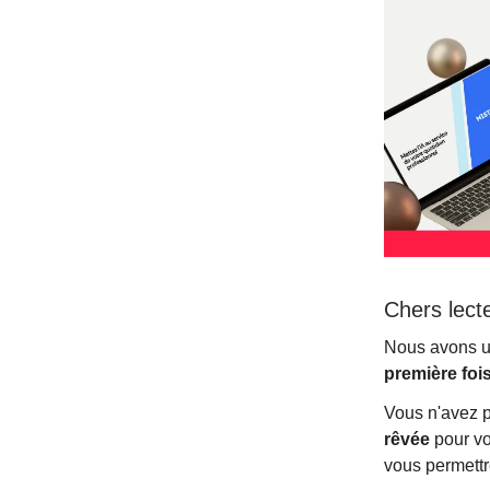
Chers lect
Nous avons u
première foi
Vous n'avez p
rêvée
pour vo
vous permettr