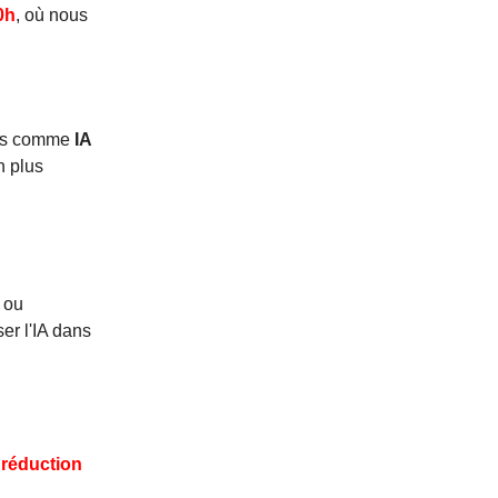
0h
, où nous
ues comme
IA
en plus
 ou
ser l'IA dans
e
réduction