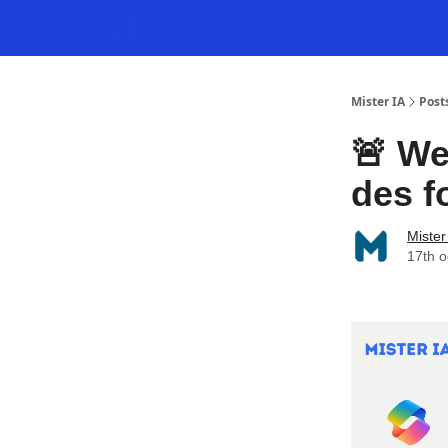
Mister IA
Post
🚨 We
des f
Mister
17th o