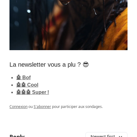
La newsletter vous a plu ? 😎
🤖 Bof
🤖🤖 Cool
🤖🤖🤖 Super !
Connexion
ou
S'abonner
pour participer aux sondages.
Reply
Newest first