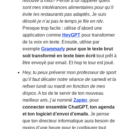
retrouve à midi? Pense à lui rappeler quels
sont mes intolérances alimentaires pour qu’il
évite les restaurants pas adaptés
.
Je suis
désolé je n’ai pas le temps je file en rdv
.
Presque trop facile : utilise d’abord une
application comme
HeyGPT
pour transformer
de la voix en texte. Ensuite, utilise par
exemple
Grammarly
pour que le texte brut
soit transformé en texte bien écrit
tout prêt à
être envoyé par email. Et hop le tour est joué.
Hey, tu peux prévenir mon professeur de sport
qu’il faut décaler notre séance de samedi et la
refixer lundi ou mardi en fonction de mes
dispos
. A toi de te servir de ton nouveau
meilleur ami, j’ai nommé
Zapier
, pour
connecter ensemble ChatGPT, ton agenda
et ton logiciel d’envoi d’emails
. Je pense
que ton directeur informatique aura besoin de
moins d’une heure pour te configurer tout