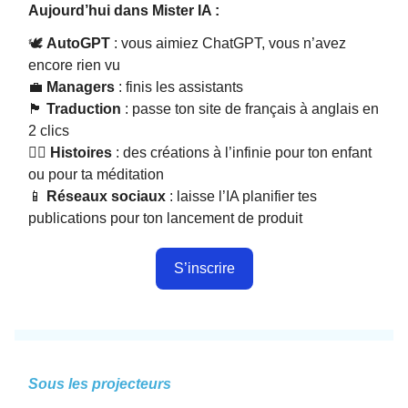
Aujourd’hui dans Mister IA :
🕊
AutoGPT
: vous aimiez ChatGPT, vous n’avez
encore rien vu
💼
Managers
: finis les assistants
🏴󠁧󠁢󠁥󠁮󠁧󠁿
Traduction
: passe ton site de français à anglais en
2 clics
✍🏻
Histoires
: des créations à l’infinie pour ton enfant
ou pour ta méditation
📱
Réseaux sociaux
: laisse l’IA planifier tes
publications pour ton lancement de produit
S’inscrire
Sous les projecteurs