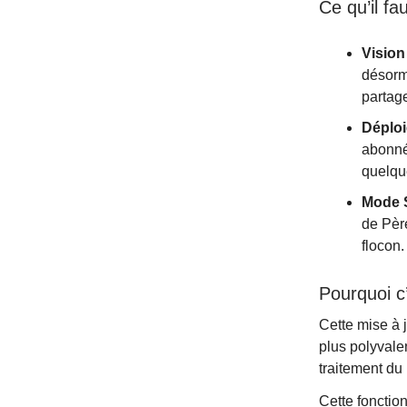
Ce qu’il fau
Vision
désorm
partag
Déploi
abonn
quelqu
Mode 
de Pèr
flocon.
Pourquoi c’
Cette mise à
plus polyvale
traitement du 
Cette fonctio