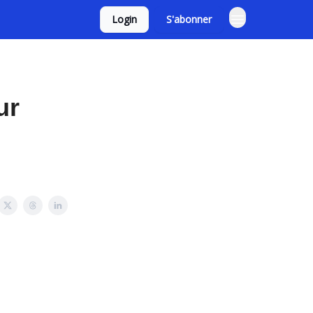
Login
S'abonner
ur