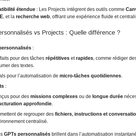
ibilité étendue
: Les Projects intègrent des outils comme
Can
E
, et la
recherche web
, offrant une expérience fluide et central
rsonnalisés vs Projects : Quelle différence ?
personnalisés
:
faits pour des tâches
répétitives
et
rapides
, comme rédiger de
umer des textes.
als pour l’automatisation de
micro-tâches quotidiennes
.
ts
:
çus pour des
missions complexes
ou de
longue durée
néces
ucturation approfondie
.
mettent de regrouper des
fichiers, instructions et conversati
ironnement centralisé.
es
GPTs personnalisés
brillent dans l’automatisation instantan