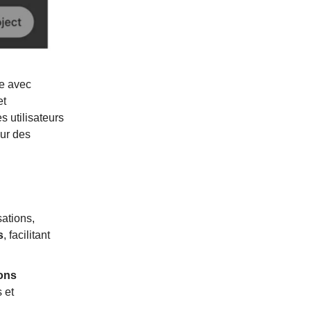
te avec
et
 utilisateurs
our des
ations,
s
, facilitant
ions
 et