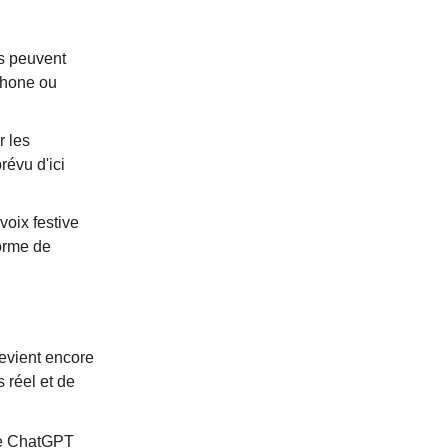
rs peuvent
phone ou
r les
révu d'ici
voix festive
orme de
evient encore
 réel et de
dre ChatGPT