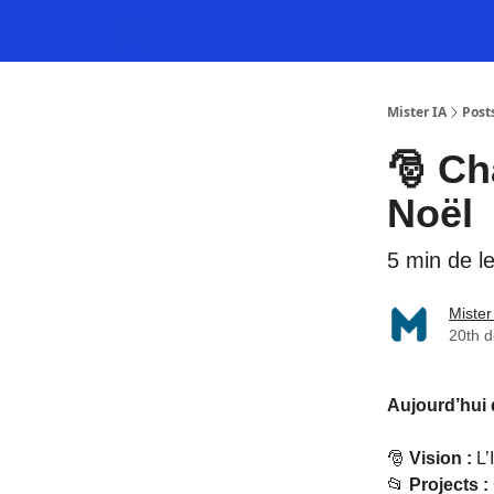
Mister IA
Post
🎅 Ch
Noël
5 min de l
Mister
20th 
Aujourd’hui 
🎅
Vision :
L’
📂
Projects :