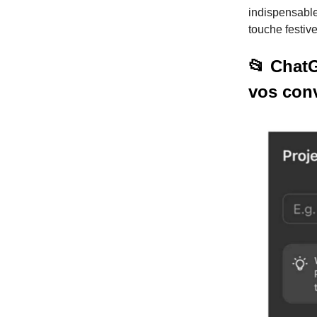
indispensable
touche festiv
📂 ChatG
vos con