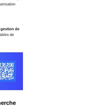
ganisation
 gestion de
pables de
herche