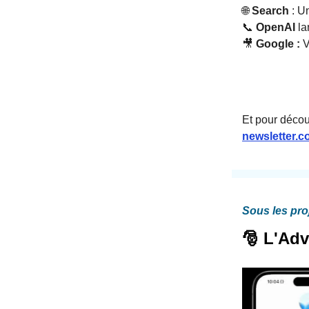
🌐
Search
: Un
📞
OpenAI
la
🎥
Google :
V
Et pour décou
newsletter.c
Sous les pro
🎅 L'Adv