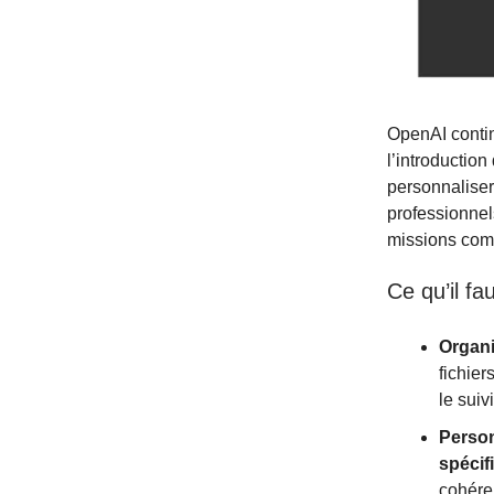
OpenAI contin
l’introduction
personnaliser
professionnel
missions comp
Ce qu’il fau
Organi
fichier
le suiv
Person
spécif
cohére