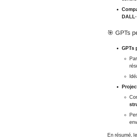
Compat
DALL·
🎯 GPTs pe
GPTs 
Par
rés
Idé
Projec
Con
str
Per
env
En résumé, l