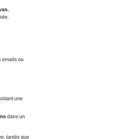
vas,
isée.
s emails ou
sitant une
ons
dans un
ée, tandis que