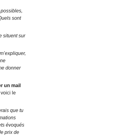
 possibles,
Quels sont
e situent sur
 m’expliquer,
une
 me donner
r un mail
voici le
rais que tu
rmations
ets évoqués
de prix de