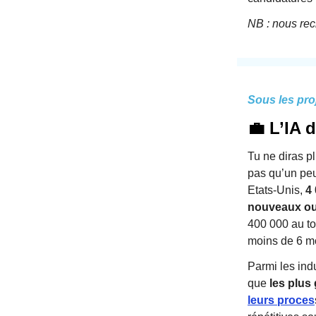
NB : nous rec
Sous les pro
💼 L’IA 
Tu ne diras p
pas qu’un peu
Etats-Unis,
4
nouveaux out
400 000 au to
moins de 6 mo
Parmi les ind
que
les plu
leurs proces