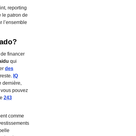
nt, reporting
e le patron de
r l’ensemble
rado?
 de financer
aidu
qui
cer
des
 reste.
IQ
 dernière,
et vous pouvez
de
243
 ruent comme
nvestissements
belle