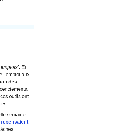
s emplois”.
Et
e l’emploi aux
ison des
icenciements,
es outils ont
ses.
ette semaine
,
repensaient
 tâches