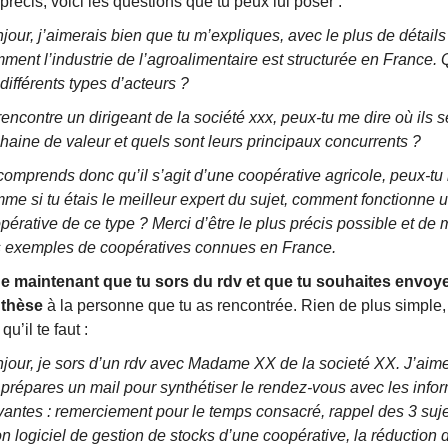
précis, voici les questions que tu peux lui poser :
jour, j’aimerais bien que tu m’expliques, avec le plus de détails
ment l’industrie de l’agroalimentaire est structurée en France. 
 différents types d’acteurs ?
rencontre un dirigeant de la société xxx, peux-tu me dire où ils s
chaine de valeur et quels sont leurs principaux concurrents ?
comprends donc qu’il s’agit d’une coopérative agricole, peux-tu
me si tu étais le meilleur expert du sujet, comment fonctionne 
pérative de ce type ? Merci d’être le plus précis possible et de
 exemples de coopératives connues en France.
e maintenant que tu sors du rdv et que tu souhaites envoye
nthèse
à la personne que tu as rencontrée. Rien de plus simple, 
qu’il te faut :
jour, je sors d’un rdv avec Madame XX de la societé XX. J’aime
prépares un mail pour synthétiser le rendez-vous avec les info
vantes : remerciement pour le temps consacré, rappel des 3 suj
n logiciel de gestion de stocks d’une coopérative, la réduction 