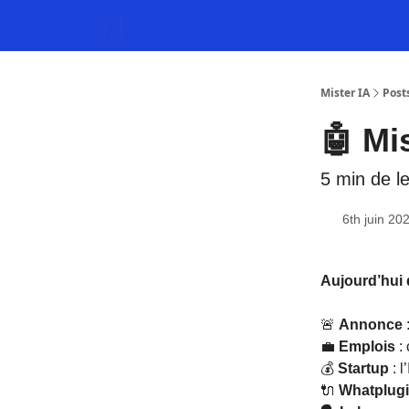
Mister IA
Post
🤖 Mi
5 min de l
6th juin 20
Aujourd’hui 
🚨
Annonce
:
💼
Emplois
:
💰
Startup
: l
🔌
Whatplugi