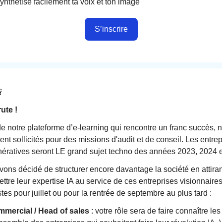
synthétise facilement ta voix et ton image
S’inscrire

rute !
de notre plateforme d’e-learning qui rencontre un franc succès
nt sollicités pour des missions d'audit et de conseil. Les entre
nératives seront LE grand sujet techno des années 2023, 2024 
vons décidé de structurer encore davantage la société en attiran
ettre leur expertise IA au service de ces entreprises visionnaire
es pour juillet ou pour la rentrée de septembre au plus tard :
mmercial / Head of sales
: votre rôle sera de faire connaître les