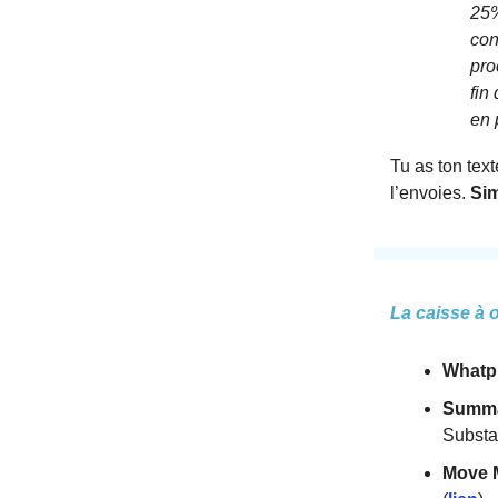
25%
con
pro
fin
en 
Tu as ton text
l’envoies.
Sim
La caisse à o
Whatpl
Summ
Substa
Move 