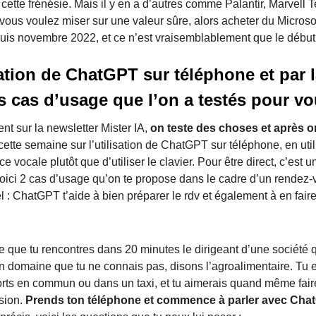
e cette frénésie. Mais il y en a d’autres comme Palantir, Marvell
 vous voulez miser sur une valeur sûre, alors acheter du Microsof
uis novembre 2022, et ce n’est vraisemblablement que le début
sation de ChatGPT sur téléphone et par l
 cas d’usage que l’on a testés pour v
 sur la newsletter Mister IA,
on teste des choses et après 
cette semaine sur l’utilisation de ChatGPT sur téléphone, en util
 vocale plutôt que d’utiliser le clavier. Pour être direct, c’est un
Voici 2 cas d’usage qu’on te propose dans le cadre d’un rendez
iel : ChatGPT t’aide à bien préparer le rdv et également à en fai
e que tu rencontres dans 20 minutes le dirigeant d’une société 
n domaine que tu ne connais pas, disons l’agroalimentaire. Tu 
orts en commun ou dans un taxi, et tu aimerais quand même fai
sion.
Prends ton téléphone et commence à parler avec Cha