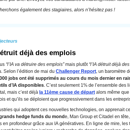
herchons également des stagiaires, alors n’hésitez pas !
jecteurs
détruit déjà des emplois
lus
“l’IA va détruire des emplois”
mais plutôt
“l’IA détruit déjà de
. Selon l’édition de mai du
Challenger Report
, un baromètre d
 000 jobs ont été supprimés au cours du mois dernier en ra
ils d’IA disponibles
. C’est seulement 1% de l’ensemble des l
tal, mais c’est déjà
la 11ème cause de départ
alors même que c
is et qu’ils se déploient que progressivement dans les entrepri
ustries qui adoptent ces nouvelles technologies, on apprenait c
s grands hedge funds du mond
e, Man Group et Citadel en tête
s en profondeur grâce aux IA génératives. En ligne de mire, les