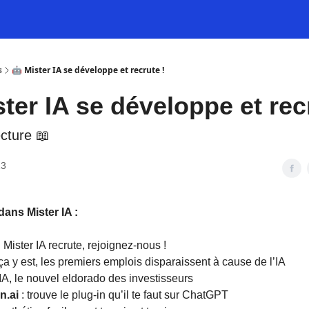
s
🤖 Mister IA se développe et recrute !
ster IA se développe et rec
ecture 📖
23
dans Mister IA :
 Mister IA recrute, rejoignez-nous !
 ça y est, les premiers emplois disparaissent à cause de l’IA
’IA, le nouvel eldorado des investisseurs
n.ai
: trouve le plug-in qu’il te faut sur ChatGPT