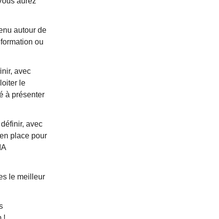
 Vous aurez
tenu autour de
 formation ou
inir, avec
oiter le
é à présenter
 définir, avec
 en place pour
IA
s le meilleur
s
m
!