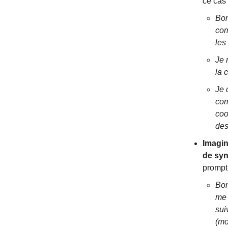
ce cas 
Bon
com
les
Je 
la 
Je 
com
coo
des
Imagin
de sy
prompt 
Bon
me 
sui
(mo