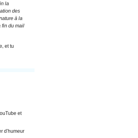
in la
cation des
nature à la
 fin du mail
, et tu
ouTube et
ger d'humeur