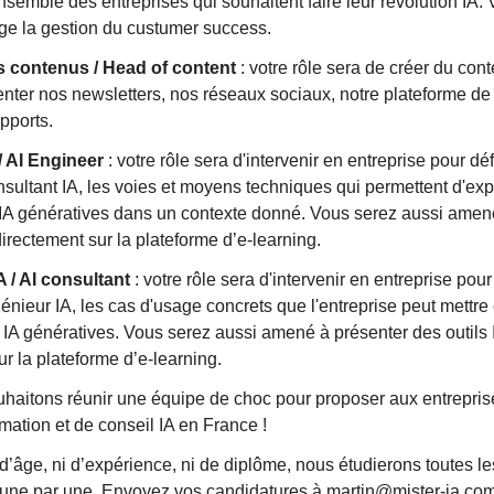
ensemble des entreprises qui souhaitent faire leur révolution IA.
ge la gestion du custumer success.
s contenus / Head of content
: votre rôle sera de créer du con
menter nos newsletters, nos réseaux sociaux, notre plateforme de
pports.
/ AI Engineer
: votre rôle sera d'intervenir en entreprise pour déf
nsultant IA, les voies et moyens techniques qui permettent d'expl
 IA génératives dans un contexte donné. Vous serez aussi amen
directement sur la plateforme d’e-learning.
 / AI consultant
: votre rôle sera d'intervenir en entreprise pour
génieur IA, les cas d'usage concrets que l'entreprise peut mettre
es IA génératives. Vous serez aussi amené à présenter des outils 
ur la plateforme d’e-learning.
uhaitons réunir une équipe de choc pour proposer aux entreprise
mation et de conseil IA en France !
 d’âge, ni d’expérience, ni de diplôme, nous étudierons toutes le
 une par une. Envoyez vos candidatures à
martin@mister-ia.co