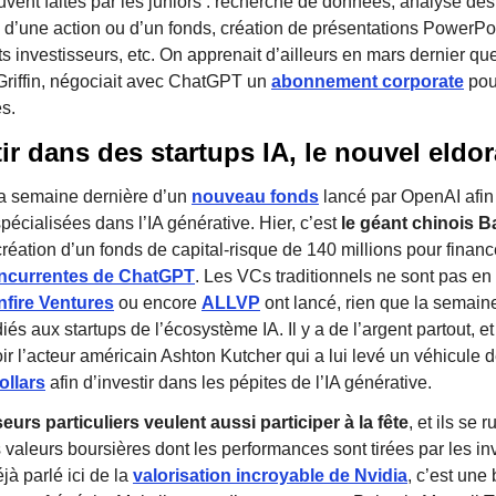
ouvent faites par les juniors : recherche de données, analyse des
d’une action ou d’un fonds, création de présentations PowerPoi
ts investisseurs, etc. On apprenait d’ailleurs en mars dernier qu
Griffin, négociait avec ChatGPT un
abonnement corporate
pou
és.
tir dans des startups IA, le nouvel eldo
 la semaine dernière d’un
nouveau fonds
lancé par OpenAI afin
pécialisées dans l’IA générative. Hier, c’est
le géant chinois B
création d’un fonds de capital-risque de 140 millions pour finan
oncurrentes de ChatGPT
. Les VCs traditionnels ne sont pas en
fire Ventures
ou encore
ALLVP
ont lancé, rien que la semaine
és aux startups de l’écosystème IA. Il y a de l’argent partout, 
ir l’acteur américain Ashton Kutcher qui a lui levé un véhicule 
ollars
afin d’investir dans les pépites de l’IA générative.
eurs particuliers veulent aussi participer à la fête
, et ils se
s valeurs boursières dont les performances sont tirées par les i
jà parlé ici de la
valorisation incroyable de Nvidia
, c’est une 