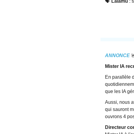
🗣️
Lalamu
: 
ANNONCE

Mister IA rec
En parallèle 
quotidienneme
que les IA gé
Aussi, nous a
qui sauront m
ouvrons 4 post
Directeur co