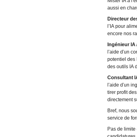
Mister IA à l'
aussi en char
Directeur de
l’IA pour ali
encore nos ra
Ingénieur IA 
l'aide d'un co
potentiel des
des outils IA 
Consultant IA
l'aide d'un in
tirer profit d
directement s
Bref, nous so
service de for
Pas de limite
candidatures