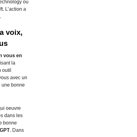
 Technology ou
t. L’action a
.
a voix,
ous
on vous en
isant la
 outil
-vous avec un
re une bonne
qui oeuvre
es dans les
re bonne
tGPT
. Dans