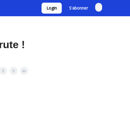
Login
S'abonner
rute !