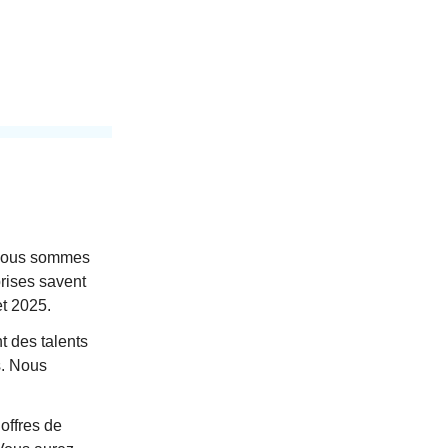
, nous sommes
prises savent
et 2025.
t des talents
s. Nous
 offres de