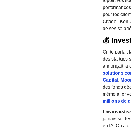
répétitives s
performances 
pour les clien
Citadel, Ken 
de ses salari
💰 Inves
On te parlait
des startups s
annonçait la 
solutions c
Capital
,
Moon
des fonds dédi
même aller vo
millions de d
Les investiss
jamais sur le
en IA. On a dé