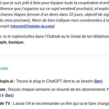
 que je suis prêt à faire pour équiper toute la coopérative et enf
férence que j’organise sur ce sujet vendredi prochain), et expli
chaines étapes (envoie d’un devis dans 10 jours, objectif de sig
 du mois prochain). Merci de bien indiquer mes coordonnées à la
projet (
vincent@mister-ia.com
)
e, tu le copies/colles dans l’Outlook ou le Gmail de ton téléphone
ple, basique.
utils
ugin.ai
: Trouve le plug-in ChatGPT dont tu as besoin (
lien
)
ate
: Reçois chaque semaine un résumé de tes abonnements Y
ck (
lien
)
Me TV
: Laisse l'IA te recommander un film qui va te faire chan