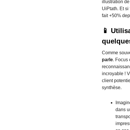
illustration d
UiPtath. Et si
fait +50% dep
📱 Utili
quelques
Comme souvent
parle
. Focus 
reconnaissance
incroyable ! 
client potent
synthèse.
Imagin
dans u
transp
impres