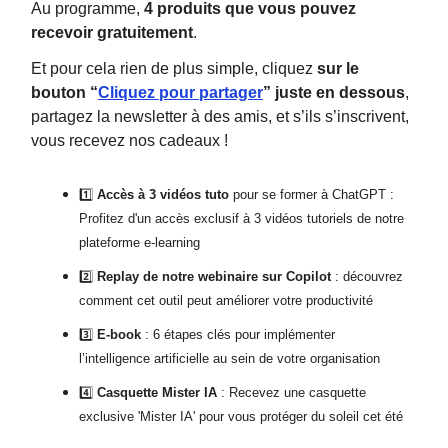
Au programme,
4 produits que vous pouvez
recevoir gratuitement
.
Et pour cela rien de plus simple, cliquez
sur le
bouton “
Cliquez pour partager
” juste en dessous
,
partagez la newsletter à des amis, et s’ils s’inscrivent,
vous recevez nos cadeaux !
1️⃣
Accès à 3 vidéos tuto
pour se former à ChatGPT :
Profitez d'un accès exclusif à 3 vidéos tutoriels de notre
plateforme e-learning
2️⃣
Replay de notre webinaire sur Copilot
: découvrez
comment cet outil peut améliorer votre productivité
3️⃣
E-book
: 6 étapes clés pour implémenter
l’intelligence artificielle au sein de votre organisation
4️⃣
Casquette Mister IA
: Recevez une casquette
exclusive 'Mister IA' pour vous protéger du soleil cet été