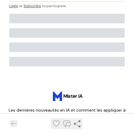
Login
or
Subscribe
to participate
.
Mister IA
Les dernières nouveautés en IA et comment les appliquer à
votre quotidien professionnel – Rejoignez plus de 35 000
lecteurs hebdomadaires